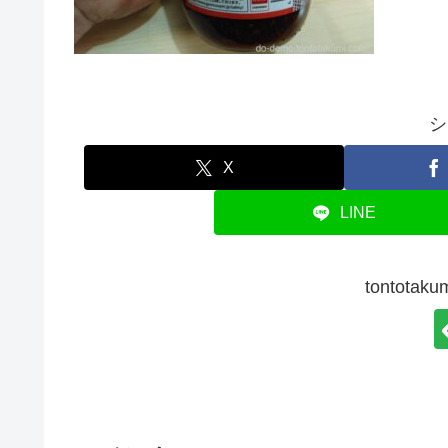
シ
X
LINE
tontot