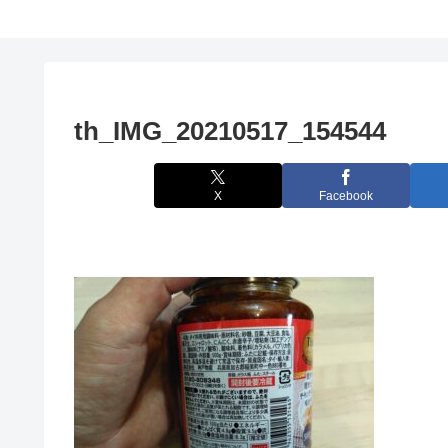
th_IMG_20210517_154544
X
Facebook