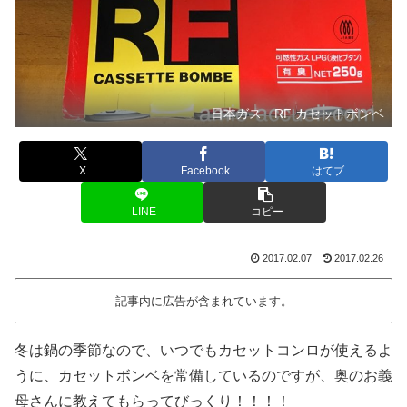
日本ガス RF カセットボンベ
X
Facebook
はてブ
LINE
コピー
2017.02.07
2017.02.26
記事内に広告が含まれています。
冬は鍋の季節なので、いつでもカセットコンロが使えるよ
うに、カセットボンベを常備しているのですが、奥のお義
母さんに教えてもらってびっくり！！！！