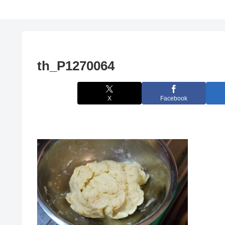
th_P1270064
X
Facebook